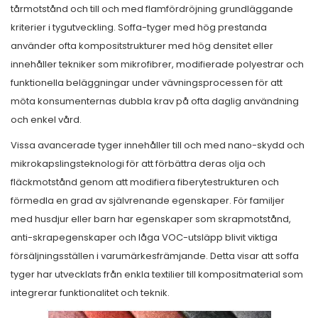
tårmotstånd och till och med flamfördröjning grundläggande
kriterier i tygutveckling. Soffa-tyger med hög prestanda
använder ofta kompositstrukturer med hög densitet eller
innehåller tekniker som mikrofibrer, modifierade polyestrar och
funktionella beläggningar under vävningsprocessen för att
möta konsumenternas dubbla krav på ofta daglig användning
och enkel vård.
Vissa avancerade tyger innehåller till och med nano-skydd och
mikrokapslingsteknologi för att förbättra deras olja och
fläckmotstånd genom att modifiera fiberytestrukturen och
förmedla en grad av självrenande egenskaper. För familjer
med husdjur eller barn har egenskaper som skrapmotstånd,
anti-skrapegenskaper och låga VOC-utsläpp blivit viktiga
försäljningsställen i varumärkesfrämjande. Detta visar att soffa
tyger har utvecklats från enkla textilier till kompositmaterial som
integrerar funktionalitet och teknik.