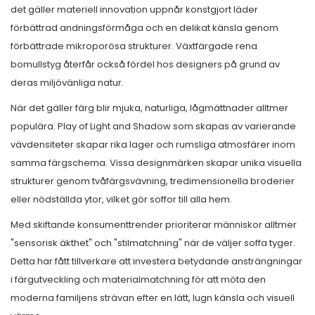
det gäller materiell innovation uppnår konstgjort läder
förbättrad andningsförmåga och en delikat känsla genom
förbättrade mikroporösa strukturer. Växtfärgade rena
bomullstyg återfår också fördel hos designers på grund av
deras miljövänliga natur.
När det gäller färg blir mjuka, naturliga, lågmättnader alltmer
populära. Play of Light and Shadow som skapas av varierande
vävdensiteter skapar rika lager och rumsliga atmosfärer inom
samma färgschema. Vissa designmärken skapar unika visuella
strukturer genom tvåfärgsvävning, tredimensionella broderier
eller nödställda ytor, vilket gör soffor till alla hem.
Med skiftande konsumenttrender prioriterar människor alltmer
"sensorisk äkthet" och "stilmatchning" när de väljer soffa tyger.
Detta har fått tillverkare att investera betydande ansträngningar
i färgutveckling och materialmatchning för att möta den
moderna familjens strävan efter en lätt, lugn känsla och visuell