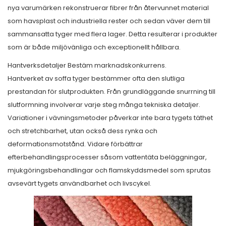
nya varumärken rekonstruerar fibrer från återvunnet material
som havsplast och industriella rester och sedan väver dem till
sammansatta tyger med flera lager. Detta resulterar i produkter
som är både miljövänliga och exceptionellt hållbara.
Hantverksdetaljer Bestäm marknadskonkurrens.
Hantverket av soffa tyger bestämmer ofta den slutliga
prestandan för slutprodukten. Från grundläggande snurrning till
slutformning involverar varje steg många tekniska detaljer.
Variationer i vävningsmetoder påverkar inte bara tygets täthet
och stretchbarhet, utan också dess rynka och
deformationsmotstånd. Vidare förbättrar
efterbehandlingsprocesser såsom vattentäta beläggningar,
mjukgöringsbehandlingar och flamskyddsmedel som sprutas
avsevärt tygets användbarhet och livscykel.