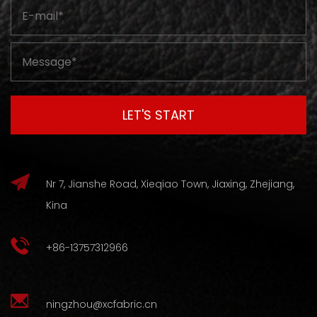
Nr 7, Jianshe Road, Xieqiao Town, Jiaxing, Zhejiang,
Kina
+86-13757312966
ningzhou@xcfabric.cn