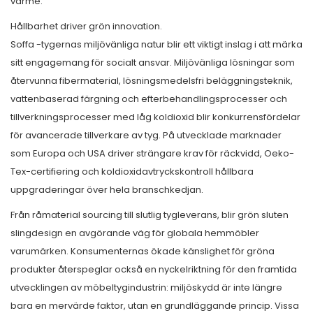
värme.
Hållbarhet driver grön innovation.
Soffa -tygernas miljövänliga natur blir ett viktigt inslag i att märka
sitt engagemang för socialt ansvar. Miljövänliga lösningar som
återvunna fibermaterial, lösningsmedelsfri beläggningsteknik,
vattenbaserad färgning och efterbehandlingsprocesser och
tillverkningsprocesser med låg koldioxid blir konkurrensfördelar
för avancerade tillverkare av tyg. På utvecklade marknader
som Europa och USA driver strängare krav för räckvidd, Oeko-
Tex-certifiering och koldioxidavtryckskontroll hållbara
uppgraderingar över hela branschkedjan.
Från råmaterial sourcing till slutlig tygleverans, blir grön sluten
slingdesign en avgörande väg för globala hemmöbler
varumärken. Konsumenternas ökade känslighet för gröna
produkter återspeglar också en nyckelriktning för den framtida
utvecklingen av möbeltygindustrin: miljöskydd är inte längre
bara en mervärde faktor, utan en grundläggande princip. Vissa