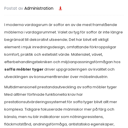
Postat av
Administration
I moderna vardagsrum är soffor en av de mest framstående
möblerna i vardagsrummet. Valet av tyg för soffor är inte längre
begränsat till dekorativt utseende; Det har blivit ett viktigt
element i mjuk inredningsdesign, omfattande förkroppsligar
komfort, praktik och estetiskt värde. Materialet, vävet,
efterbehandlingstekniken och miljöanpassningsförmågan hos
soffa möbler tyger
driver uppgraderingen av kvalitet och
utvecklingen av konsumenttrender över möbelindustrin.
Multidimensionell prestandautveckling av soffa möbler tyger
Med alltmer förfinade funktionella krav har
prestationsutvärderingssystemet för soffa tyger blivit allt mer
komplexa. Tidigare fokuserade människor mer på färg och
känsla, men nu blir indikatorer som nötningsresistens,
fläckmotstånd, andningsförmåga, antistatiska egenskaper,