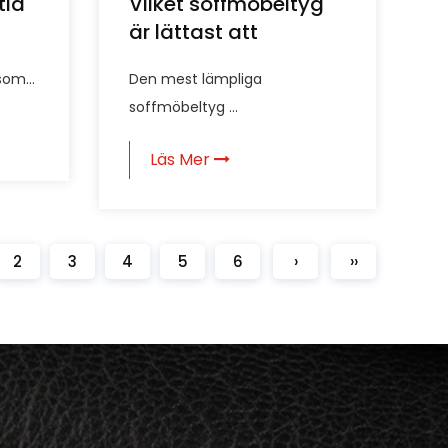
tid
Vilket soffmöbeltyg
är lättast att
 kan
rengöra?
som...
Den mest lämpliga
ölja
soffmöbeltyg ...
Läs Mer
2
3
4
5
6
›
››