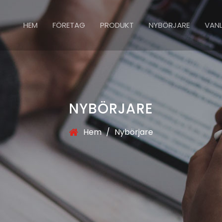
HEM
FÖRETAG
PRODUKT
NYBÖRJARE
VAN
NYBÖRJARE
Hem
/
Nybörjare