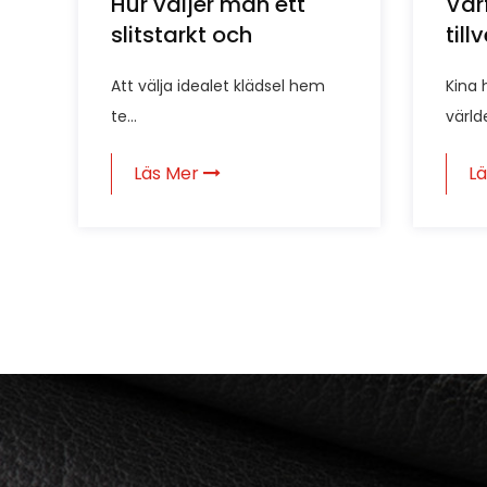
Hur väljer man ett
Var
slitstarkt och
till
lättskött klädseltyg
Kina
Att välja idealet klädsel hem
Kina 
för hemtextil?
bul
te...
världe
Läs Mer
L