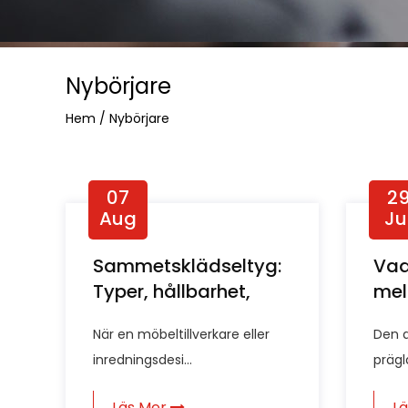
Nybörjare
Hem
/
Nybörjare
07
2
Aug
Ju
Sammetsklädseltyg:
Vad
Typer, hållbarhet,
mel
urval & skötselguide
try
När en möbeltillverkare eller
Den 
inredningsdesi...
prägla
Läs Mer
L