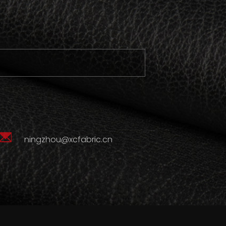
ningzhou@xcfabric.cn