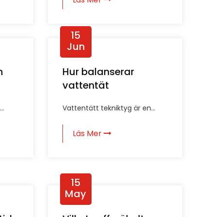
15
Jun
n
Hur balanserar
vattentät
teknologityg
..
Vattentätt tekniktyg är en...
vattentät prestanda
och
Läs Mer
andningsförmåga?
15
May