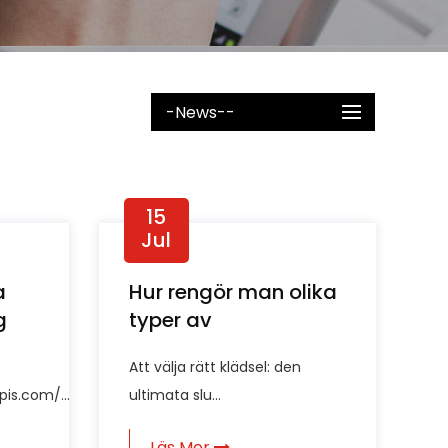
-News--
15
Jul
a
Hur rengör man olika
g
typer av
e?
soffmöbeltyg?
Att välja rätt klädsel: den
pis.com/...
ultimata slu...
Läs Mer