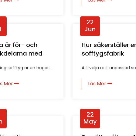
22
l
Jun
a är för- och
Hur säkerställer e
kdelarna med
sofftygsfabrik
nserande sofftyg?
färgkonsistens?
ing sofftyg är en högpr...
Att välja rätt anpassad so.
äs Mer
Läs Mer
22
n
May