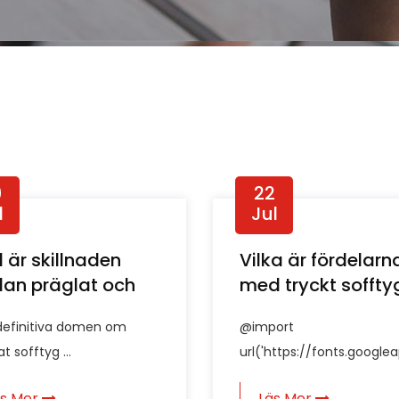
9
22
l
Jul
 är skillnaden
Vilka är fördelarn
lan präglat och
med tryckt soffty
ckt sofftyg?
framför enfärgad
definitiva domen om
@import
t sofftyg ...
url('https://fonts.googlea
äs Mer
Läs Mer