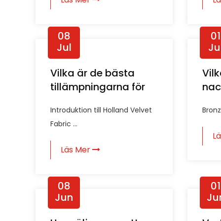
08
01
Jul
Ju
Vilka är de bästa
Vilk
tillämpningarna för
nac
Holland Velvet
bro
Introduktion till Holland Velvet
Bronz
Fabric?
Fabric ...
L
Läs Mer
08
01
Jun
Ju